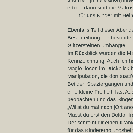
und Herr [Initiale anonymis
ertönt, dann sind die Matros
“
...
– für uns Kinder mit He
Ebenfalls Teil dieser Abende
Beschreibung der besonders
Glitzersteinen umhängte.
Im Rückblick wurden die Mä
Kennzeichnung. Auch ich ha
Magie, lösen im Rückblick 
Manipulation, die dort statt
Bei den Spaziergängen und
eine kleine Freiheit, fast A
beobachten und das Singen
„
Willst du mal nach [Ort anon
Musst du erst den Doktor fr
Der schreibt dir einen Kra
für das Kindererholungsheim