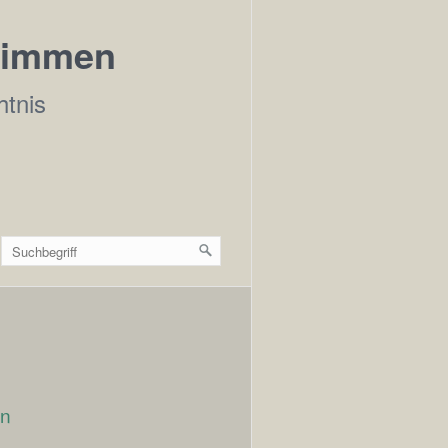
Stimmen
htnis
en