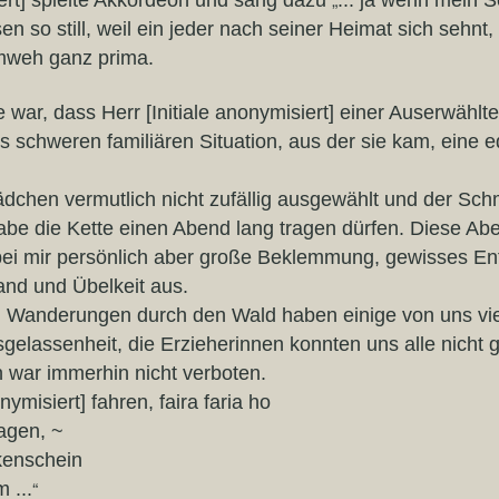
iert] spielte Akkordeon und sang dazu
... ja wenn mein S
en so still, weil ein jeder nach seiner Heimat sich sehnt,
imweh ganz prima.
 war, dass Herr [Initiale anonymisiert] einer Auserwählte
 schweren familiären Situation, aus der sie kam, eine 
dchen vermutlich nicht zufällig ausgewählt und der Sc
be die Kette einen Abend lang tragen dürfen. Diese Ab
bei mir persönlich aber große Beklemmung, gewisses En
fand und Übelkeit aus.
 Wanderungen durch den Wald haben einige von uns vi
usgelassenheit, die Erzieherinnen konnten uns alle nicht 
 war immerhin nicht verboten.
ymisiert] fahren, faira faria ho
agen, ~
nkenschein
“
 ...