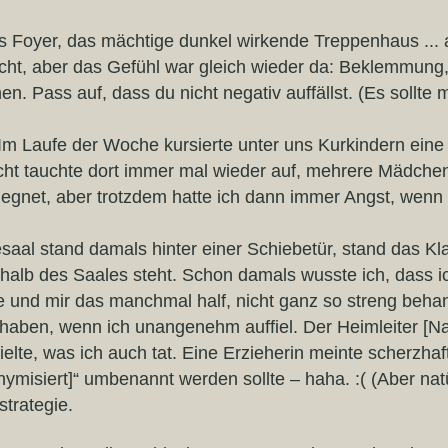
s Foyer, das mächtige dunkel wirkende Treppenhaus ..
icht, aber das Gefühl war gleich wieder da: Beklemmung
en. Pass auf, dass du nicht negativ auffällst. (Es sollte 
 Im Laufe der Woche kursierte unter uns Kurkindern eine
cht tauchte dort immer mal wieder auf, mehrere Mädchen
gegnet, aber trotzdem hatte ich dann immer Angst, wenn 
aal stand damals hinter einer Schiebetür, stand das Kla
halb des Saales steht. Schon damals wusste ich, dass i
und mir das manchmal half, nicht ganz so streng beha
u haben, wenn ich unangenehm auffiel. Der Heimleiter [N
ielte, was ich auch tat. Eine Erzieherin meinte scherzha
misiert]“ umbenannt werden sollte – haha. :( (Aber natür
trategie.