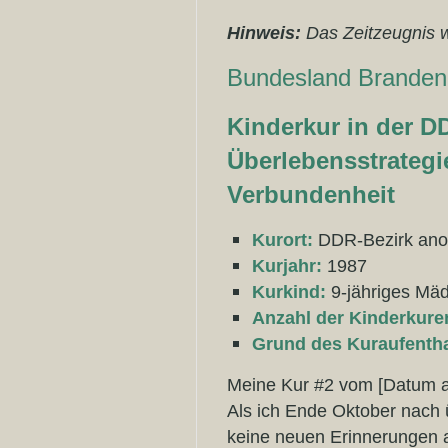
Hinweis:
Das Zeitzeugnis 
Bundesland Branden
Kinderkur in der D
Überlebensstrateg
Verbundenheit
Kurort:
DDR-Bezirk anon
Kurjahr:
1987
Kurkind:
9-jähriges Mä
Anzahl der Kinderkure
Grund des Kuraufentha
Meine Kur #2 vom [Datum an
Als ich Ende Oktober nach 
keine neuen Erinnerungen an