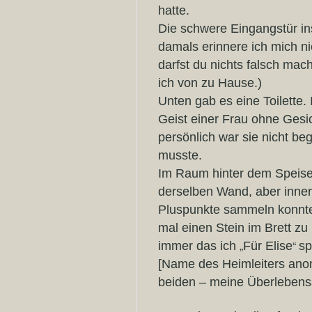
hatte.
Die schwere Eingangstür in
damals erinnere ich mich n
darfst du nichts falsch mach
ich von zu Hause.)
Unten gab es eine Toilette.
Geist einer Frau ohne Gesi
persönlich war sie nicht be
musste.
Im Raum hinter dem Speises
derselben Wand, aber inner
Pluspunkte sammeln konnte 
mal einen Stein im Brett z
„
“
immer das ich
Für Elise
sp
[Name des Heimleiters anony
beiden – meine Überlebenss