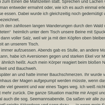
en zum Einen die Mahlzeiten statt. Sprechen und Lache
an entweder ermahnt oder, wie ich es auch einmal erl
asse essen. Dabei wurde ich gleichzeitig noch gedemütigt
bezeichnet.
ach den zahllosen langen Wanderungen durch den Wald w
eten“ heimlich unter dem Tisch unsere Beine mit Spuck
ann voller Salz, weil wir ja mit den Köpfen oben bleib
it an unserem Tisch.
h, immer aufzuessen. Abends gab es Stulle, an andere Ma
n kann, habe ich Aversionen gegen und starken Ekel vor 
r ähnlich heißt. Auch mein Körper reagiert beim bloßen 
elkeit und Bauchweh.
später an und hatte immer Bauchschmerzen. Ihr wurde vo
enhaus der Magen aufgepumpt werden müsste, wenn das n
hatte viel geweint und war eines Tages weg. Ich weiß nich
ht mehr zurück. Die ganze Situation machte mir Angst un
l auch die sog. Seemannsabende. Da saßen wir alle z
„