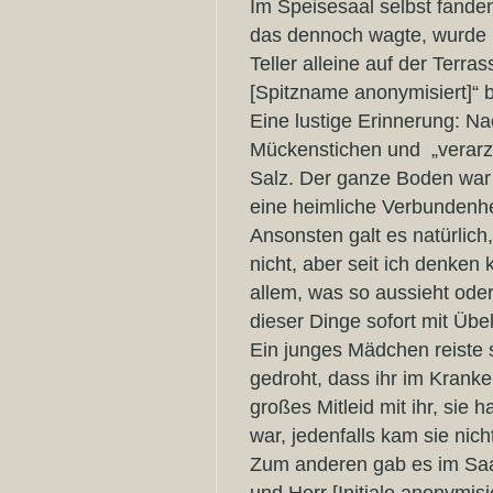
Im Speisesaal selbst fand
das dennoch wagte, wurde m
Teller alleine auf der Terr
[Spitzname anonymisiert]“ 
Eine lustige Erinnerung: N
Mückenstichen und „verarzt
Salz. Der ganze Boden war d
eine heimliche Verbundenhe
Ansonsten galt es natürlic
nicht, aber seit ich denke
allem, was so aussieht ode
dieser Dinge sofort mit Üb
Ein junges Mädchen reiste 
gedroht, dass ihr im Krank
großes Mitleid mit ihr, sie 
war, jedenfalls kam sie nic
Zum anderen gab es im Saa