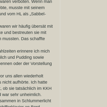
n waren verboten. Wenn man
ebte, musste mit seinem
 und vom HL als „Sabbel-
aren wir häufig übersät mit
e und bestreuten sie mit
en mussten. Das schaffte
hlzeiten erinnere ich mich
Milch und Pudding sowie
Nennen oder der Vorstellung
r uns allen wiederholt
icht aufhörte. Ich hatte
t, ob sie tatsächlich im KKH
d war sehr unheimlich.
usammen in Schlummerlicht